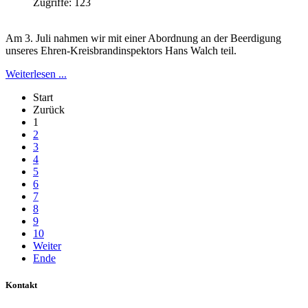
Zugriffe: 123
Am 3. Juli nahmen wir mit einer Abordnung an der Beerdigung
unseres Ehren-Kreisbrandinspektors Hans Walch teil.
Weiterlesen ...
Start
Zurück
1
2
3
4
5
6
7
8
9
10
Weiter
Ende
Kontakt