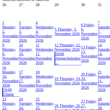
26
27
28
29
30
31
2
3
4
7
6
Friday,
Monday,
Tuesday,
Wednesday,
Saturda
5
Thursday, 5.
6.
2.
3.
4.
7.
November 2026
November
November
November
November
Novem
2026
2026
2026
2026
2026
9
10
11
12
Thursday, 12.
14
13
Friday,
Monday,
Tuesday,
Wednesday,
November 2026
Saturda
13.
9.
10.
11.
18:00
14.
November
November
November
November
Atemschutzstrec
Novem
2026
2026
2026
2026
...
2026
16
Monday,
17
18
21
20
Friday,
16.
Tuesday,
Wednesday,
Saturda
19
Thursday, 19.
20.
November
17.
18.
21.
November 2026
November
2026
November
November
Novem
2026
19:00
2026
2026
2026
Übung
23
24
25
28
27
Friday,
Monday,
Tuesday,
Wednesday,
Saturda
26
Thursday, 26.
27.
23.
24.
25.
28.