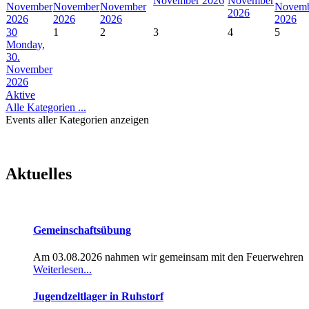
November 2026
November
November
November
November
Novem
2026
2026
2026
2026
2026
30
1
2
3
4
5
Monday,
30.
November
2026
Aktive
Alle Kategorien ...
Events aller Kategorien anzeigen
Aktuelles
Gemeinschaftsübung
Am 03.08.2026 nahmen wir gemeinsam mit den Feuerwehren
Weiterlesen...
Jugendzeltlager in Ruhstorf