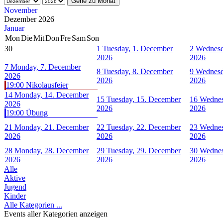
Gehe zu Monat
November
Dezember 2026
Januar
Mon
Die
Mit
Don
Fre
Sam
Son
30
1
Tuesday, 1. December
2
Wednesd
2026
2026
7
Monday, 7. December
8
Tuesday, 8. December
9
Wednesd
2026
2026
2026
19:00 Nikolausfeier
14
Monday, 14. December
15
Tuesday, 15. December
16
Wednes
2026
2026
2026
19:00 Übung
21
Monday, 21. December
22
Tuesday, 22. December
23
Wednes
2026
2026
2026
28
Monday, 28. December
29
Tuesday, 29. December
30
Wednes
2026
2026
2026
Alle
Aktive
Jugend
Kinder
Alle Kategorien ...
Events aller Kategorien anzeigen